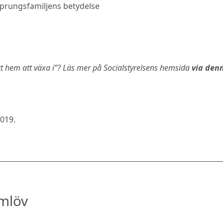
rsprungsfamiljens betydelse
tt hem att växa i”? Läs mer på Socialstyrelsens hemsida
via den
2019
.
amlöv