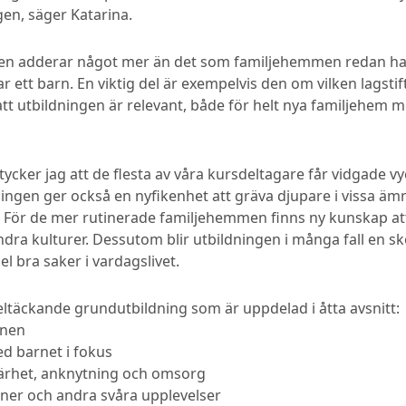
gen, säger Katarina.
gen adderar något mer än det som familjehemmen redan har
ett barn. En viktig del är exempelvis den om vilken lagstif
tt utbildningen är relevant, både för helt nya familjehem
n tycker jag att de flesta av våra kursdeltagare får vidgade 
dningen ger också en nyfikenhet att gräva djupare i vissa ä
ag. För de mer rutinerade familjehemmen finns ny kunskap 
 kulturer. Dessutom blir utbildningen i många fall en sk
l bra saker i vardagslivet.
eltäckande grundutbildning som är uppdelad i åtta avsnitt:
rnen
d barnet i fokus
närhet, anknytning och omsorg
ioner och andra svåra upplevelser