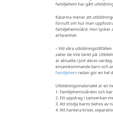
familjehem har gått utbildnin
Katarina menar att utbildnin
förnuft om hur man uppfostrar 
familjehemsvård. Hon tycker a
erfarenhet:
– Vid våra utbildningstillfälle
saker de inte tänkt på. Utbil
är aktuella i just deras vard
ensamkommande barn och andra
familjehem
redan gör en hel de
Utbildningsmaterialet är en h
1. Familjehemsvården och ba
2. Ett uppdrag i samverkan me
3. Att stödja barns behov av 
4. Att hantera kriser, separat