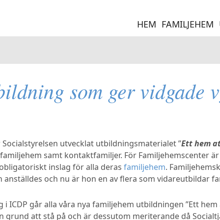
HEM
FAMILJEHEM
bildning som ger vidgade v
Socialstyrelsen utvecklat utbildningsmaterialet ”
Ett hem at
 familjehem samt kontaktfamiljer. För Familjehemscenter är
obligatoriskt inslag för alla deras
familjehem
. Familjehems
on anställdes och nu är hon en av flera som vidareutbildar 
i ICDP går alla våra nya familjehem utbildningen ”Ett hem a
en grund att stå på och är dessutom meriterande då Socialt