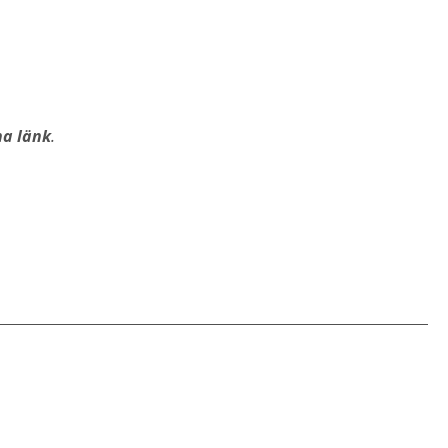
na länk
.