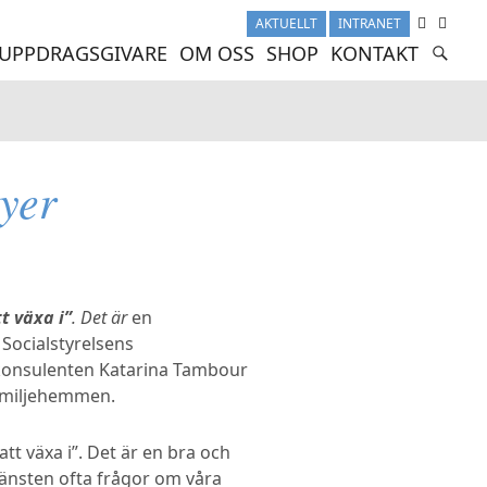
AKTUELLT
INTRANET
UPPDRAGSGIVARE
OM OSS
SHOP
KONTAKT
yer
t växa i”
. Det är
en
 Socialstyrelsens
konsulenten Katarina Tambour
familjehemmen.
tt växa i”. Det är en bra och
jänsten ofta frågor om våra