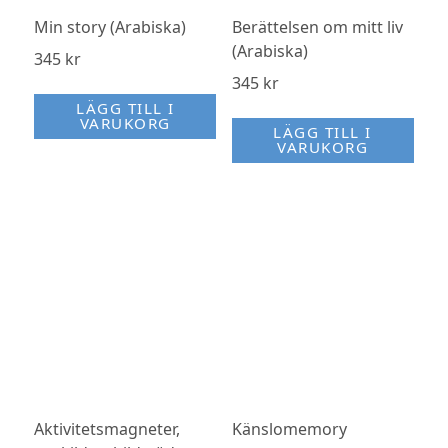
Min story (Arabiska)
Berättelsen om mitt liv
(Arabiska)
345
kr
345
kr
LÄGG TILL I
VARUKORG
LÄGG TILL I
VARUKORG
Aktivitetsmagneter,
Känslomemory