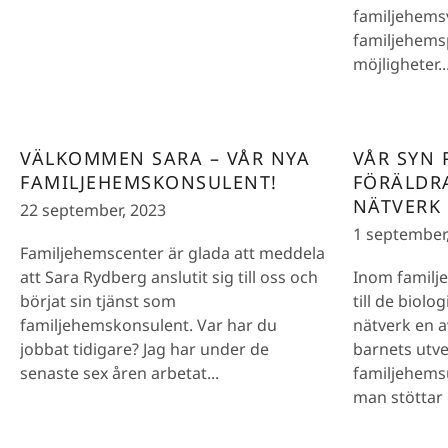
familjehems
familjehems
möjligheter..
VÄLKOMMEN SARA – VÅR NYA
VÅR SYN
FAMILJEHEMSKONSULENT!
FÖRÄLDR
NÄTVERK
22 september, 2023
1 september
Familjehemscenter är glada att meddela
att Sara Rydberg anslutit sig till oss och
Inom familj
börjat sin tjänst som
till de biolo
familjehemskonsulent. Var har du
nätverk en a
jobbat tidigare? Jag har under de
barnets utvec
senaste sex åren arbetat...
familjehemsu
man stöttar 