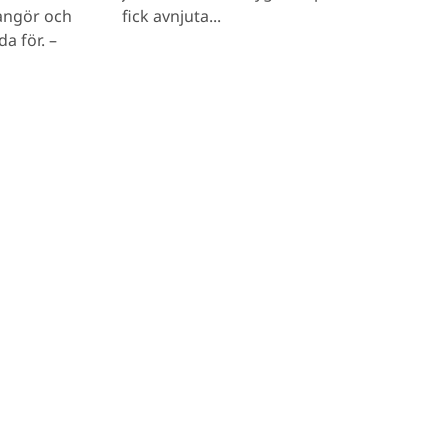
angör och
fick avnjuta...
da för. –