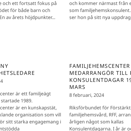
och ett fortsatt fokus på
och kommer närmast från e
tödet för både barn och
som familjehemskonsulent
En av årets höjdpunkter...
ser hon på sitt nya uppdrag 
 NY
FAMILJEHEMSCENTER
HETSLEDARE
MEDARRANGÖR TILL 
KONSULENTDAGAR 19
24
MARS
enter är ett familjeägt
8 februari, 2024
startade 1989.
center är en kunskapstät,
Riksförbundet för Förstärkt
lande organisation som vill
familjehemsvård, RFF, arra
ör sitt starka engagemang i
årligen något som kallas
ntstödda
Konsulentdagarna. I år är o