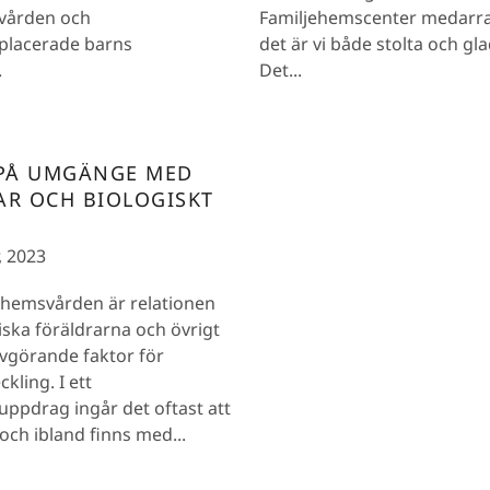
vården och
Familjehemscenter medarr
placerade barns
det är vi både stolta och gla
.
Det...
 PÅ UMGÄNGE MED
AR OCH BIOLOGISKT
, 2023
ehemsvården är relationen
giska föräldrarna och övrigt
vgörande faktor för
kling. I ett
ppdrag ingår det oftast att
och ibland finns med...