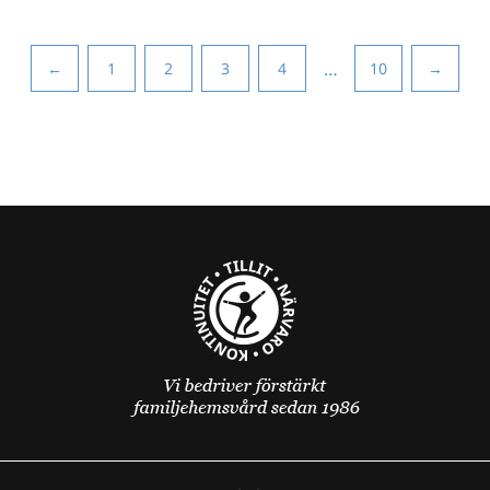
…
←
1
2
3
4
10
→