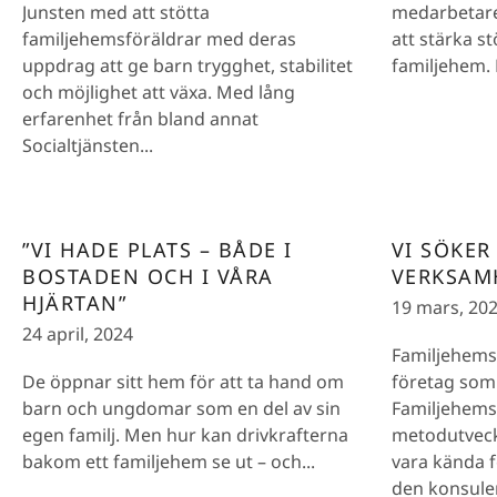
Junsten med att stötta
medarbetare 
familjehemsföräldrar med deras
att stärka s
uppdrag att ge barn trygghet, stabilitet
familjehem. 
och möjlighet att växa. Med lång
erfarenhet från bland annat
Socialtjänsten...
”VI HADE PLATS – BÅDE I
VI SÖKER
BOSTADEN OCH I VÅRA
VERKSAM
HJÄRTAN”
19 mars, 20
24 april, 2024
Familjehemsc
De öppnar sitt hem för att ta hand om
företag som 
barn och ungdomar som en del av sin
Familjehems
egen familj. Men hur kan drivkrafterna
metodutveck
bakom ett familjehem se ut – och...
vara kända f
den konsule