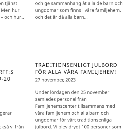
n tjänst
och ge sammanhang åt alla de barn och
. Men hur
ungdomar som finns i våra familjehem,
– och hur...
och det är då alla barn...
TRADITIONSENLIGT JULBORD
RFF:S
FÖR ALLA VÅRA FAMILJEHEM!
-20
27 november, 2023
Under lördagen den 25 november
samlades personal från
Familjehemscenter tillsammans med
ngerar
våra familjehem och alla barn och
ungdomar för vårt traditionsenliga
ckså vi från
julbord. Vi blev drygt 100 personer som