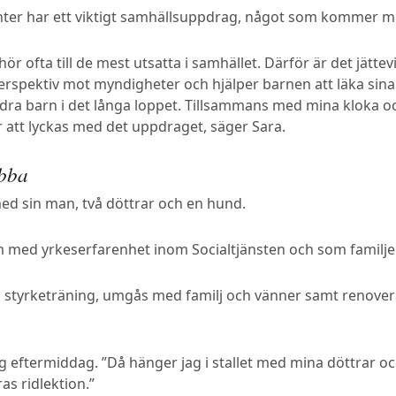
ter har ett viktigt samhällsuppdrag, något som kommer med
 ofta till de mest utsatta i samhället. Därför är det jättevi
perspektiv mot myndigheter och hjälper barnen att läka si
ra barn i det långa loppet. Tillsammans med mina kloka o
ör att lyckas med det uppdraget, säger Sara.
abba
ed sin man, två döttrar och en hund.
 med yrkeserfarenhet inom Socialtjänsten och som familj
styrketräning, umgås med familj och vänner samt renovera
 eftermiddag. ”Då hänger jag i stallet med mina döttrar o
as ridlektion.”