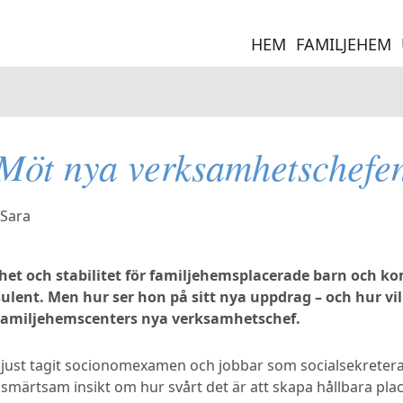
HEM
FAMILJEHEM
Möt nya verksamhetschefe
ghet och stabilitet för familjehemsplacerade barn och 
lent. Men hur ser hon på sitt nya uppdrag – och hur vi
Familjehemscenters nya verksamhetschef.
 just tagit socionomexamen och jobbar som socialsekreter
n smärtsam insikt om hur svårt det är att skapa hållbara pl