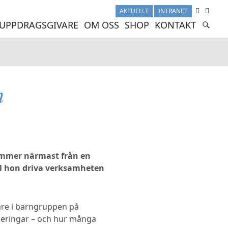
AKTUELLT
INTRANET
UPPDRAGSGIVARE
OM OSS
SHOP
KONTAKT
n
kommer närmast från en
ll hon driva verksamheten
are i barngruppen på
aceringar – och hur många