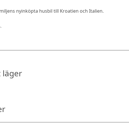
iljens nyinköpta husbil till Kroatien och Italien.
4
.
 läger
er