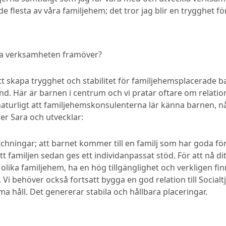
flesta av våra familjehem; det tror jag blir en trygghet för 
a verksamheten framöver?
att skapa trygghet och stabilitet för familjehemsplacerade b
. Här är barnen i centrum och vi pratar oftare om relatione
naturligt att familjehemskonsulenterna lär känna barnen, nå
ger Sara och utvecklar:
chningar; att barnet kommer till en familj som har goda för
t familjen sedan ges ett individanpassat stöd. För att nå dit
a olika familjehem, ha en hög tillgänglighet och verkligen fi
 Vi behöver också fortsatt bygga en god relation till Socialtj
 håll. Det genererar stabila och hållbara placeringar.
g