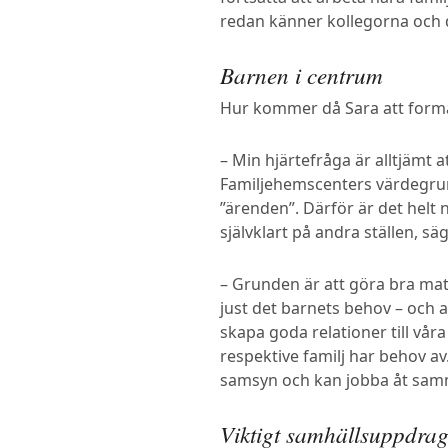
redan känner kollegorna och de 
Barnen i centrum
Hur kommer då Sara att form
– Min hjärtefråga är alltjämt 
Familjehemscenters värdegrund
”ärenden”. Därför är det helt 
självklart på andra ställen, sä
– Grunden är att göra bra mat
just det barnets behov – och at
skapa goda relationer till vår
respektive familj har behov av.
samsyn och kan jobba åt samma
Viktigt samhällsuppdra