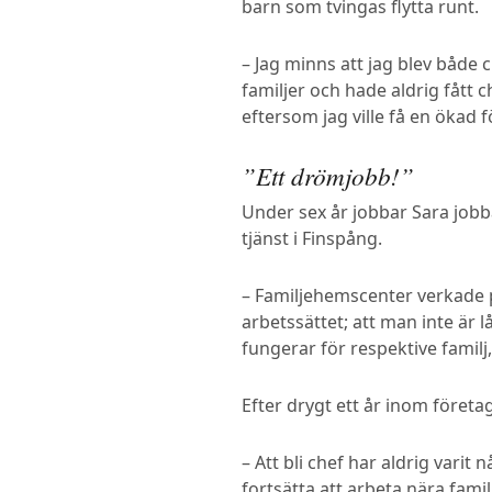
barn som tvingas flytta runt.
– Jag minns att jag blev både 
familjer och hade aldrig fått
eftersom jag ville få en ökad 
”Ett drömjobb!”
Under sex år jobbar Sara job
tjänst i Finspång.
– Familjehemscenter verkade p
arbetssättet; att man inte är l
fungerar för respektive familj,
Efter drygt ett år inom företag
– Att bli chef har aldrig var
fortsätta att arbeta nära fami