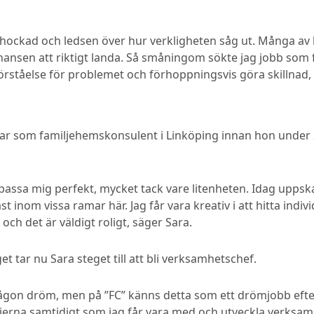
chockad och ledsen över hur verkligheten såg ut. Många av b
 chansen att riktigt landa. Så småningom sökte jag jobb so
förståelse för problemet och förhoppningsvis göra skillnad, 
bar som familjehemskonsulent i Linköping innan hon unde
assa mig perfekt, mycket tack vare litenheten. Idag uppskat
åst inom vissa ramar här. Jag får vara kreativ i att hitta in
 och det är väldigt roligt, säger Sara.
et tar nu Sara steget till att bli verksamhetschef.
it någon dröm, men på ”FC” känns detta som ett drömjobb ef
ljerna samtidigt som jag får vara med och utveckla verksamh