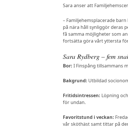
Sara anser att Familjehemscen
– Familjehemsplacerade barn hör
på nära håll synliggör deras 
få samma möjligheter som and
fortsätta göra vårt yttersta f
Sara Rydberg – fem sn
Bor:
I Finspång tillsammans m
Bakgrund:
Utbildad socionom
Fritidsintressen:
Löpning och 
för undan.
Favoritstund i veckan:
Fredag
vår sköthäst samt tittar på der