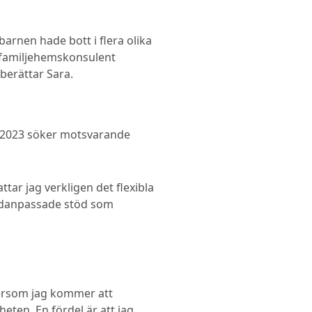
arnen hade bott i flera olika
m familjehemskonsulent
berättar Sara.
r 2023 söker motsvarande
tar jag verkligen det flexibla
dividanpassade stöd som
tersom jag kommer att
eten. En fördel är att jag